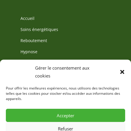
Accueil
Soins énergétiques
Reboutement
Hypnose
À propos
Gérer le consentement aux
Actualités
cookies
Pour offrir les meilleures expériences, nous utilisons des technologies
telles que les cookies pour stocker et/ou accéder aux informations des
appareils.
Accepter
Mentions légales
Politique de cookies (EU)
Refuser